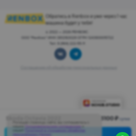
Обратись в Renbox и уже через 1 час
машина будет у тебя!
© 2022 — 2026 РЕНБОКС.
ООО "Ренбокс" ИНН 3812163029 ОГРН 1243800015722
Тел: 8 (964) 222-55-11
Соглашение об обработке персональных данных
Skoda Octavia 2022
3100 ₽
сутки
Посещая страницы сайта, вы соглашаетесь с
нашим
Пользовательским соглашением
и
нашей
Политикой в отношении обработки
персональных данных
.