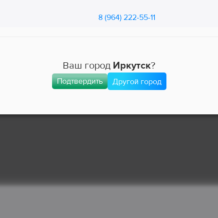
8 (964) 222-55-11
бокс
/
Арендовать автомобиль для такси
Ваш город
Иркутск
?
Подтвердить
Другой город
а
Выкуп