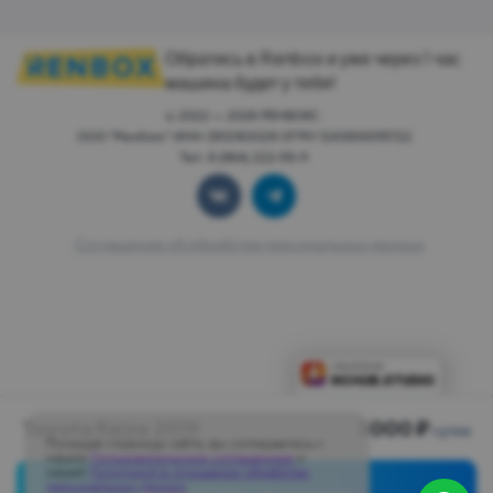
Обратись в Renbox и уже через 1 час
машина будет у тебя!
© 2022 — 2026 РЕНБОКС.
ООО "Ренбокс" ИНН 3812163029 ОГРН 1243800015722
Тел: 8 (964) 222-55-11
Соглашение об обработке персональных данных
Toyota Raize 2019
3000 ₽
сутки
Посещая страницы сайта, вы соглашаетесь с
нашим
Пользовательским соглашением
и
нашей
Политикой в отношении обработки
персональных данных
.