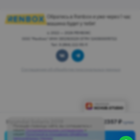
Обратись в Renbox и уже через 1 час
машина будет у тебя!
© 2022 — 2026 РЕНБОКС.
ООО "Ренбокс" ИНН 3812163029 ОГРН 1243800015722
Тел: 8 (964) 222-55-11
Соглашение об обработке персональных данных
Hyundai Solaris 2019
2357 ₽
сутки
Посещая страницы сайта, вы соглашаетесь с
нашим
Пользовательским соглашением
и
нашей
Политикой в отношении обработки
персональных данных
.