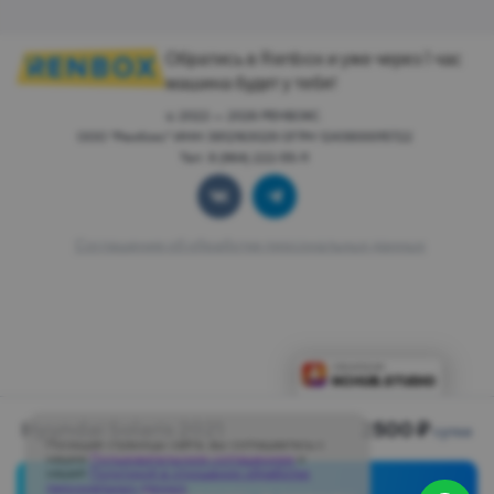
Обратись в Renbox и уже через 1 час
машина будет у тебя!
© 2022 — 2026 РЕНБОКС.
ООО "Ренбокс" ИНН 3812163029 ОГРН 1243800015722
Тел: 8 (964) 222-55-11
Соглашение об обработке персональных данных
Hyundai Solaris 2021
2500 ₽
сутки
Посещая страницы сайта, вы соглашаетесь с
нашим
Пользовательским соглашением
и
нашей
Политикой в отношении обработки
персональных данных
.