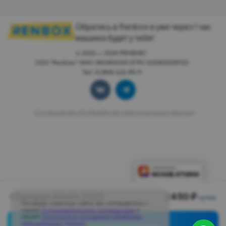
Обратись в Renbox и уже через 1 час
машина будет у тебя!
© 2022 — 2026 РЕНБОКС.
ООО "Ренбокс" ИНН 3812163029 ОГРН 1243800015722
Тел: 8 (964) 222-55-11
Соглашение об обработке персональных данных
Changan Alsvin 2023
2450 ₽
сутки
Посещая страницы сайта, вы соглашаетесь с
нашим
Пользовательским соглашением
и
нашей
Политикой в отношении обработки
персональных данных
.