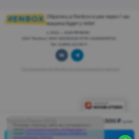
Обратись в Renbox и уже через 1 час
машина будет у тебя!
© 2022 — 2026 РЕНБОКС.
ООО "Ренбокс" ИНН 3812163029 ОГРН 1243800015722
Тел: 8 (964) 222-55-11
Соглашение об обработке персональных данных
Toyota Passo 2012
1300 ₽
сутки
Посещая страницы сайта, вы соглашаетесь с
нашим
Пользовательским соглашением
и
нашей
Политикой в отношении обработки
персональных данных
.