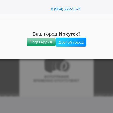
8 (964) 222-55-11
бокс
/
Арендовать автомобиль для такси
Ваш город
Иркутск
?
Подтвердить
Другой город
а
Выкуп