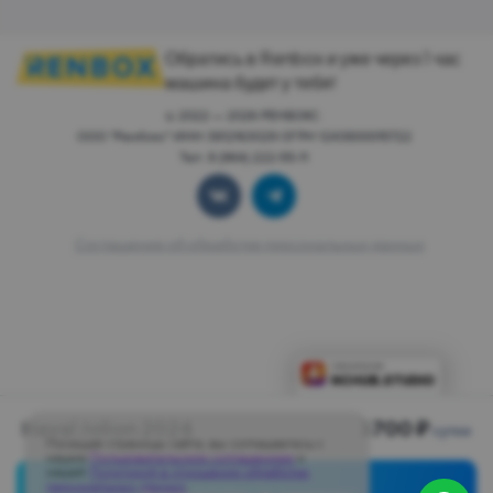
Обратись в Renbox и уже через 1 час
машина будет у тебя!
© 2022 — 2026 РЕНБОКС.
ООО "Ренбокс" ИНН 3812163029 ОГРН 1243800015722
Тел: 8 (964) 222-55-11
Соглашение об обработке персональных данных
Haval Jolion 2024
3700 ₽
сутки
Посещая страницы сайта, вы соглашаетесь с
нашим
Пользовательским соглашением
и
нашей
Политикой в отношении обработки
персональных данных
.