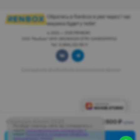
Обратись в Renbox и уже через 1 час
машина будет у тебя!
© 2022 — 2026 РЕНБОКС.
ООО "Ренбокс" ИНН 3812163029 ОГРН 1243800015722
Тел: 8 (964) 222-55-11
Соглашение об обработке персональных данных
Changan Alsvin 2023
2500 ₽
сутки
Посещая страницы сайта, вы соглашаетесь с
нашим
Пользовательским соглашением
и
нашей
Политикой в отношении обработки
персональных данных
.