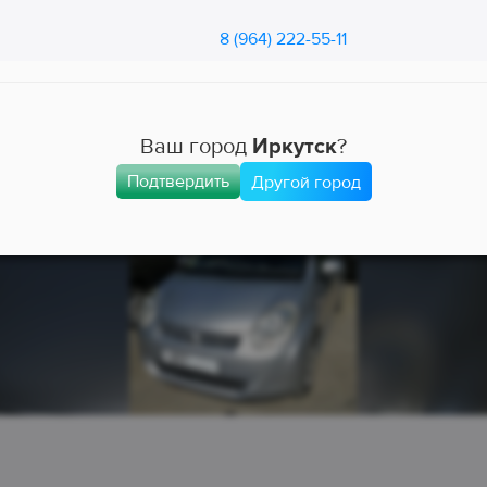
8 (964) 222-55-11
бокс
/
Арендовать автомобиль для такси
Ваш город
Иркутск
?
Подтвердить
Другой город