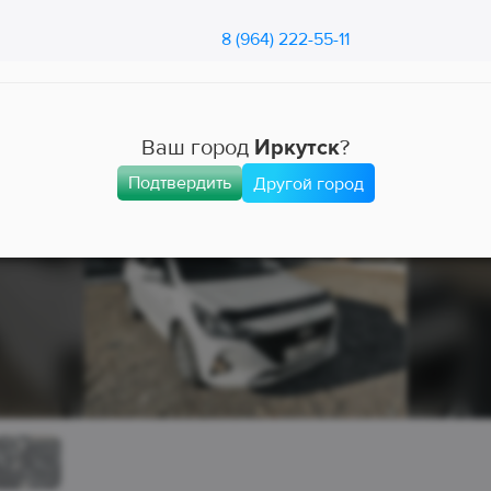
8 (964) 222-55-11
бокс
/
Арендовать автомобиль для такси
Ваш город
Иркутск
?
Подтвердить
Другой город
Выкуп