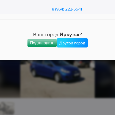
8 (964) 222-55-11
бокс
/
Арендовать автомобиль для такси
Ваш город
Иркутск
?
Подтвердить
Другой город